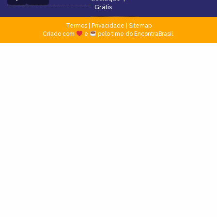
Grátis
Termos
|
Privacidade
|
Sitemap
Criado com
e
pelo time do EncontraBrasil