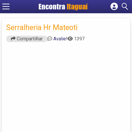
Encontra
Itaguaí
Cadastrar empresa
Fazer login
Serralheria Hr Mateoti
Criar conta
Compartilhar
Avalie!
1397