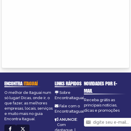
ENCONTRA
ITAGUAÍ
LINKS RÁPIDOS
NOVIDADES POR E-
MAIL
O melhor de Itaguaí num
Sobre
só lugar! Dicas, onde ir, o
EncontraItaguaí
Receba grátis as
que fazer, as melhores
principais notícias,
Fale com o
empresas, locais, serviços
dicas e promoções
EncontraItaguaí
e muito mais no guia
Encontra Itaguaí.
ANUNCIE
:
Com
destaque
|