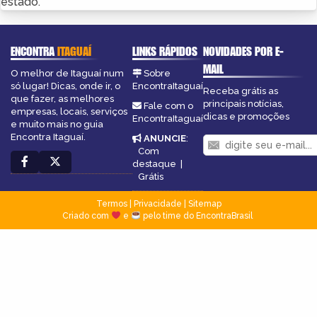
estado.
ENCONTRA
ITAGUAÍ
LINKS RÁPIDOS
NOVIDADES POR E-
MAIL
O melhor de Itaguaí num
Sobre
só lugar! Dicas, onde ir, o
EncontraItaguaí
Receba grátis as
que fazer, as melhores
principais notícias,
Fale com o
empresas, locais, serviços
dicas e promoções
EncontraItaguaí
e muito mais no guia
Encontra Itaguaí.
ANUNCIE
:
Com
destaque
|
Grátis
Termos
|
Privacidade
|
Sitemap
Criado com
e
pelo time do EncontraBrasil