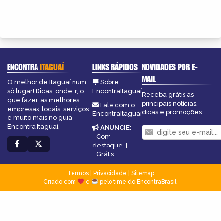
ENCONTRA
ITAGUAÍ
LINKS RÁPIDOS
NOVIDADES POR E-
MAIL
O melhor de Itaguaí num
Sobre
só lugar! Dicas, onde ir, o
EncontraItaguaí
Receba grátis as
que fazer, as melhores
principais notícias,
Fale com o
empresas, locais, serviços
dicas e promoções
EncontraItaguaí
e muito mais no guia
Encontra Itaguaí.
ANUNCIE
:
Com
destaque
|
Grátis
Termos
|
Privacidade
|
Sitemap
Criado com
e
pelo time do EncontraBrasil