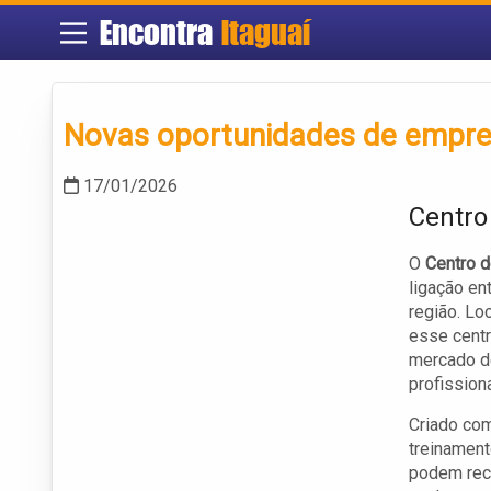
Encontra
Itaguaí
Novas oportunidades de empreg
17/01/2026
Centro
O
Centro d
ligação en
região. Lo
esse centr
mercado de
profissiona
Criado com
treinament
podem rec