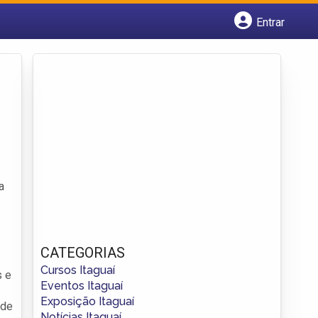
Entrar
Cadastrar empresa
Fazer login
Criar conta
a
CATEGORIAS
Cursos Itaguaí
s e
Eventos Itaguaí
Exposição Itaguaí
 de
Notícias Itaguaí