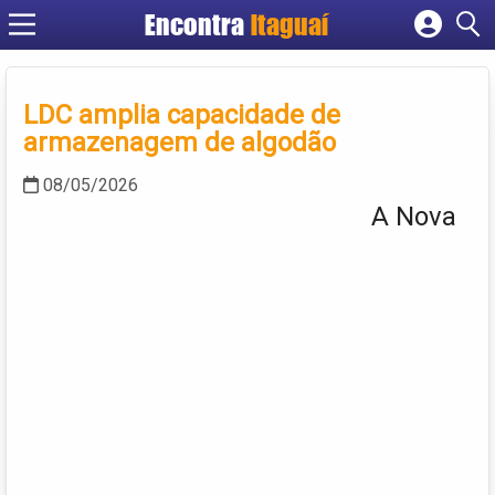
Encontra
Itaguaí
Cadastrar empresa
Fazer login
LDC amplia capacidade de
Criar conta
armazenagem de algodão
08/05/2026
A Nova