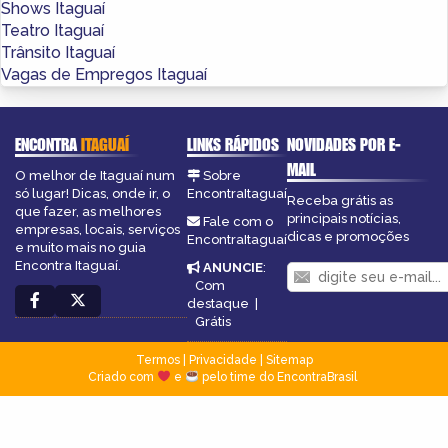
Shows Itaguaí
Teatro Itaguaí
Trânsito Itaguaí
Vagas de Empregos Itaguaí
ENCONTRA
ITAGUAÍ
LINKS RÁPIDOS
NOVIDADES POR E-
MAIL
O melhor de Itaguaí num
Sobre
só lugar! Dicas, onde ir, o
EncontraItaguaí
Receba grátis as
que fazer, as melhores
principais notícias,
Fale com o
empresas, locais, serviços
dicas e promoções
EncontraItaguaí
e muito mais no guia
Encontra Itaguaí.
ANUNCIE
:
Com
destaque
|
Grátis
Termos
|
Privacidade
|
Sitemap
Criado com
e
pelo time do EncontraBrasil