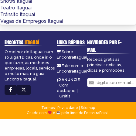
Shows Itaguaí
Teatro Itaguaí
Trânsito Itaguaí
Vagas de Empregos Itaguaí
ENCONTRA
ITAGUAÍ
LINKS RÁPIDOS
NOVIDADES POR E-
MAIL
O melhor de Itaguaí num
Sobre
só lugar! Dicas, onde ir, o
EncontraItaguaí
Receba grátis as
que fazer, as melhores
principais notícias,
Fale com o
empresas, locais, serviços
dicas e promoções
EncontraItaguaí
e muito mais no guia
Encontra Itaguaí.
ANUNCIE
:
Com
destaque
|
Grátis
Termos
|
Privacidade
|
Sitemap
Criado com
e
pelo time do EncontraBrasil