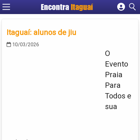
Encontra
Itaguaí
Cadastrar empresa
Fazer login
Itaguaí: alunos de jiu
Criar conta
10/03/2026
O
Evento
Praia
Para
Todos e
sua