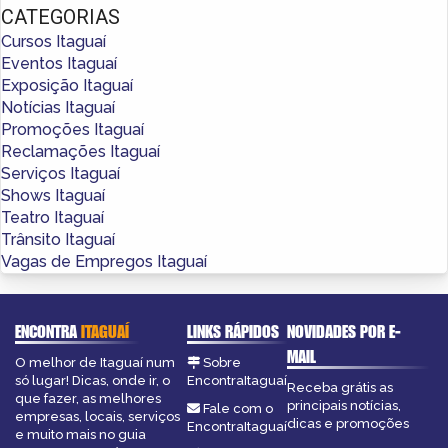
CATEGORIAS
Cursos Itaguaí
Eventos Itaguaí
Exposição Itaguaí
Notícias Itaguaí
Promoções Itaguaí
Reclamações Itaguaí
Serviços Itaguaí
Shows Itaguaí
Teatro Itaguaí
Trânsito Itaguaí
Vagas de Empregos Itaguaí
ENCONTRA
ITAGUAÍ
LINKS RÁPIDOS
NOVIDADES POR E-
MAIL
O melhor de Itaguaí num
Sobre
só lugar! Dicas, onde ir, o
EncontraItaguaí
Receba grátis as
que fazer, as melhores
principais notícias,
Fale com o
empresas, locais, serviços
dicas e promoções
EncontraItaguaí
e muito mais no guia