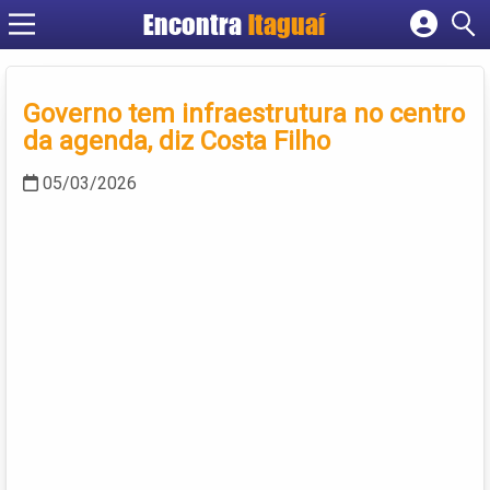
Encontra
Itaguaí
Cadastrar empresa
Fazer login
Governo tem infraestrutura no centro
Criar conta
da agenda, diz Costa Filho
05/03/2026