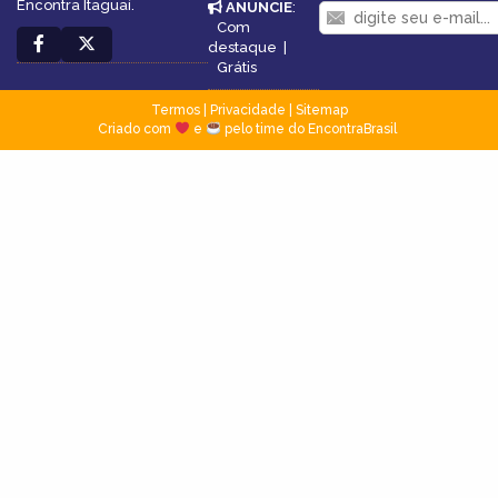
Encontra Itaguaí.
ANUNCIE
:
Com
destaque
|
Grátis
Termos
|
Privacidade
|
Sitemap
Criado com
e
pelo time do EncontraBrasil