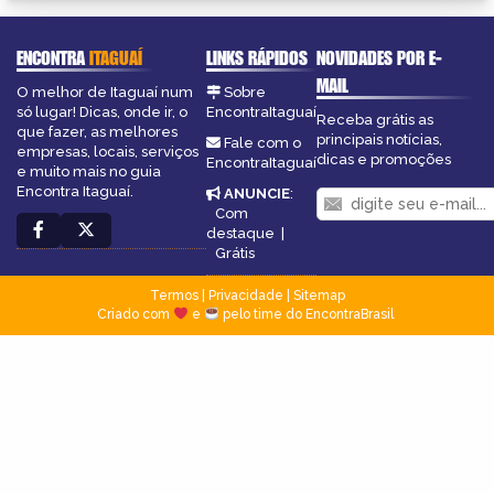
ENCONTRA
ITAGUAÍ
LINKS RÁPIDOS
NOVIDADES POR E-
MAIL
O melhor de Itaguaí num
Sobre
só lugar! Dicas, onde ir, o
EncontraItaguaí
Receba grátis as
que fazer, as melhores
principais notícias,
Fale com o
empresas, locais, serviços
dicas e promoções
EncontraItaguaí
e muito mais no guia
Encontra Itaguaí.
ANUNCIE
:
Com
destaque
|
Grátis
Termos
|
Privacidade
|
Sitemap
Criado com
e
pelo time do EncontraBrasil