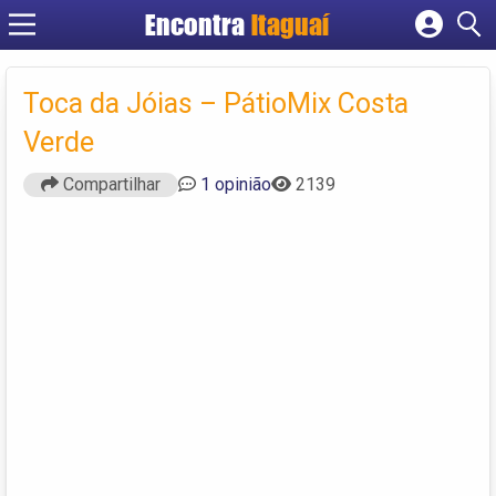
Encontra
Itaguaí
Cadastrar empresa
Fazer login
Toca da Jóias – PátioMix Costa
Criar conta
Verde
Compartilhar
1 opinião
2139