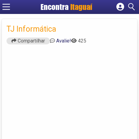
Encontra
Itaguaí
Cadastrar empresa
Fazer login
TJ Informática
Criar conta
Compartilhar
Avalie!
425