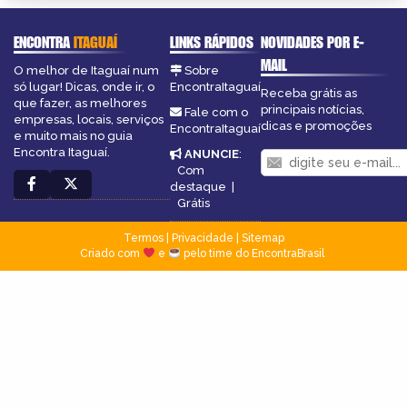
ENCONTRA
ITAGUAÍ
LINKS RÁPIDOS
NOVIDADES POR E-
MAIL
O melhor de Itaguaí num
Sobre
só lugar! Dicas, onde ir, o
EncontraItaguaí
Receba grátis as
que fazer, as melhores
principais notícias,
Fale com o
empresas, locais, serviços
dicas e promoções
EncontraItaguaí
e muito mais no guia
Encontra Itaguaí.
ANUNCIE
:
Com
destaque
|
Grátis
Termos
|
Privacidade
|
Sitemap
Criado com
e
pelo time do EncontraBrasil