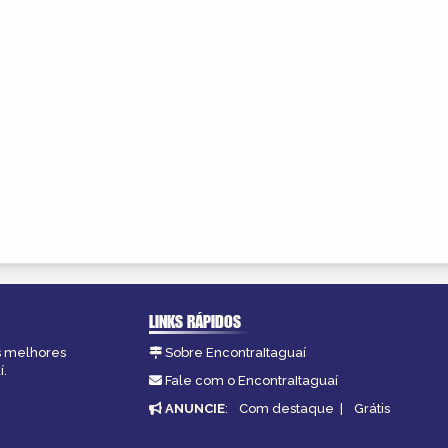
LINKS RÁPIDOS
as melhores
Sobre EncontraItaguaí
í.
Fale com o EncontraItaguaí
ANUNCIE
:
Com destaque
|
Grátis