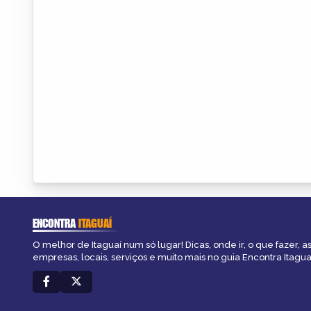
ENCONTRA
ITAGUAÍ
O melhor de Itaguaí num só lugar! Dicas, onde ir, o que fazer, 
empresas, locais, serviços e muito mais no guia Encontra Itagua