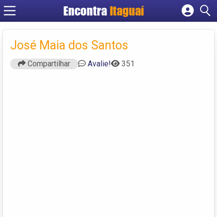
Encontra
Itaguaí
Cadastrar empresa
Fazer login
José Maia dos Santos
Criar conta
Compartilhar
Avalie!
351