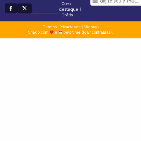
Com
destaque
|
Grátis
Termos
|
Privacidade
|
Sitemap
Criado com
e
pelo time do EncontraBrasil