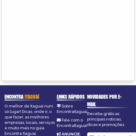
ENCONTRA
ITAGUAÍ
LINKS RÁPIDOS
NOVIDADES POR E-
MAIL
O melhor de Itaguaí num
Sobre
só lugar! Dicas, onde ir, o
EncontraItaguaí
Receba grátis as
que fazer, as melhores
principais notícias,
Fale com o
empresas, locais, serviços
dicas e promoções
EncontraItaguaí
e muito mais no guia
Encontra Itaguaí.
ANUNCIE
: