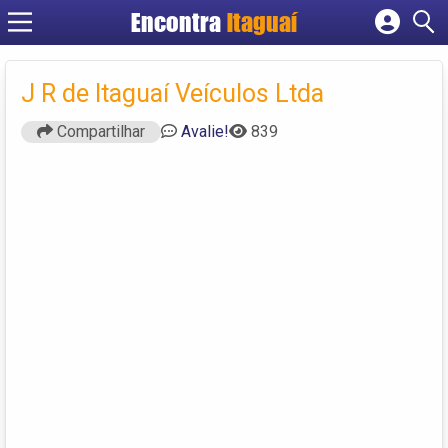
Encontra
Itaguaí
Cadastrar empresa
Fazer login
J R de Itaguaí Veículos Ltda
Criar conta
Compartilhar
Avalie!
839