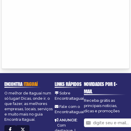
ENCONTRA
ITAGUAÍ
LINKS RÁPIDOS
NOVIDADES POR E-
MAIL
O melhor de Itaguaí num
Sobre
só lugar! Dicas, onde ir, o
EncontraItaguaí
Receba grátis as
que fazer, as melhores
principais notícias,
Fale com o
empresas, locais, serviços
dicas e promoções
EncontraItaguaí
e muito mais no guia
Encontra Itaguaí.
ANUNCIE
:
Com
destaque
|