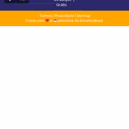
Grátis
Termos
|
Privacidade
|
Sitemap
Criado com
e
pelo time do EncontraBrasil