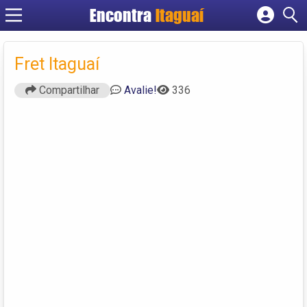
Encontra
Itaguaí
Cadastrar empresa
Fazer login
Fret Itaguaí
Criar conta
Compartilhar
Avalie!
336