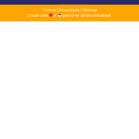
Termos
|
Privacidade
|
Sitemap
Criado com
e
pelo time do EncontraBrasil