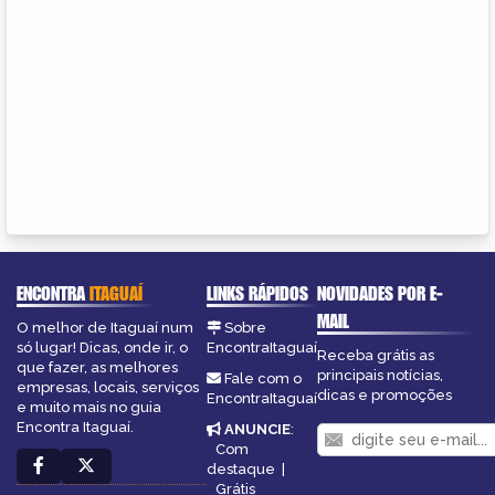
ENCONTRA
ITAGUAÍ
LINKS RÁPIDOS
NOVIDADES POR E-
MAIL
O melhor de Itaguaí num
Sobre
só lugar! Dicas, onde ir, o
EncontraItaguaí
Receba grátis as
que fazer, as melhores
principais notícias,
Fale com o
empresas, locais, serviços
dicas e promoções
EncontraItaguaí
e muito mais no guia
Encontra Itaguaí.
ANUNCIE
:
Com
destaque
|
Grátis