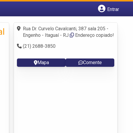
Entrar
Cadastrar empresa
Fazer login
Rua Dr. Curvelo Cavalcanti, 387 sala 205 -
al
Criar conta
Engenho - Itaguaí - RJ
Endereço copiado!
(21) 2688-3850
Mapa
Comente