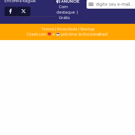
Encontra Itaguaí.
ANUNCIE
:
Com
destaque
|
Grátis
Termos
|
Privacidade
|
Sitemap
Criado com
e
pelo time do EncontraBrasil