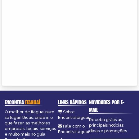
ENCONTRA
ITAGUAÍ
LINKS RÁPIDOS
NOVIDADES POR E-
MAIL
O melhor de Itaguaí num
Sobre
só lugar! Dicas, onde ir, o
EncontraItaguaí
Receba grátis as
que fazer, as melhores
principais notícias,
Fale com o
empresas, locais, serviços
dicas e promoções
EncontraItaguaí
e muito mais no guia