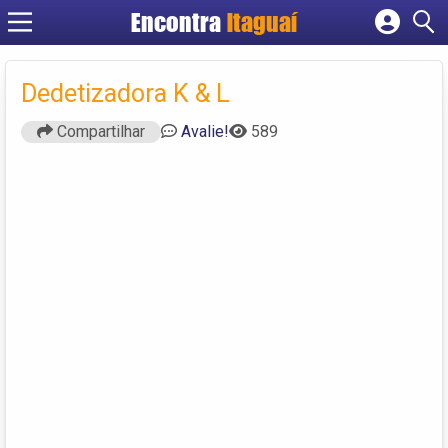
Encontra
Itaguaí
Cadastrar empresa
Fazer login
Dedetizadora K & L
Criar conta
Compartilhar
Avalie!
589