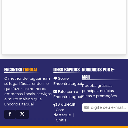
ENCONTRA
ITAGUAÍ
LINKS RÁPIDOS
NOVIDADES POR E-
MAIL
O melhor de Itaguaí num
Sobre
só lugar! Dicas, onde ir, o
EncontraItaguaí
Receba grátis as
que fazer, as melhores
principais notícias,
Fale com o
empresas, locais, serviços
dicas e promoções
EncontraItaguaí
e muito mais no guia
Encontra Itaguaí.
ANUNCIE
:
Com
destaque
|
Grátis