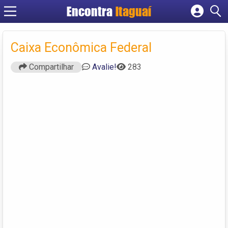
Encontra
Itaguaí
Cadastrar empresa
Fazer login
Caixa Econômica Federal
Criar conta
Compartilhar
Avalie!
283