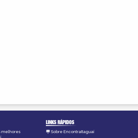
LINKS RÁPIDOS
as melhores
Sobre EncontraItaguaí
í.