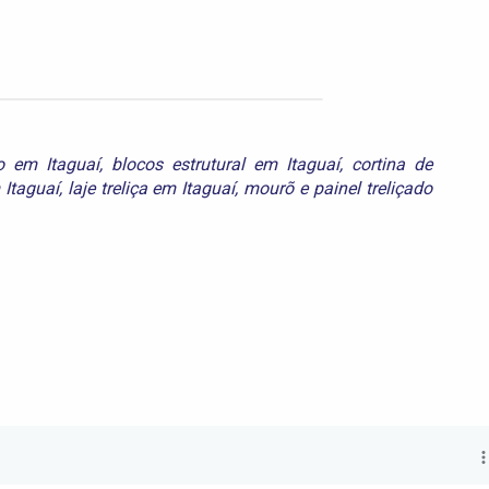
o em Itaguaí
,
blocos estrutural em Itaguaí
,
cortina de
 Itaguaí
,
laje treliça em Itaguaí
,
mourõ
e
painel treliçado