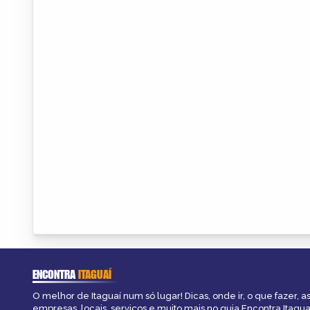
ENCONTRA
ITAGUAÍ
O melhor de Itaguaí num só lugar! Dicas, onde ir, o que fazer, 
empresas, locais, serviços e muito mais no guia Encontra Itagua