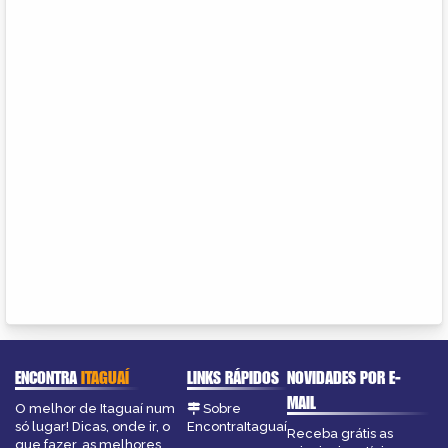
ENCONTRA
ITAGUAÍ
LINKS RÁPIDOS
NOVIDADES POR E-
MAIL
O melhor de Itaguaí num
Sobre
só lugar! Dicas, onde ir, o
EncontraItaguaí
Receba grátis as
que fazer, as melhores