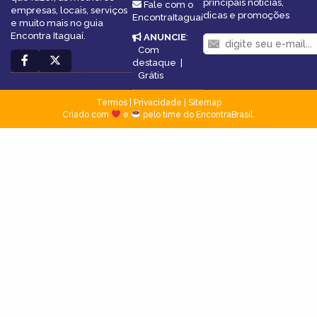
principais notícias,
Fale com o
empresas, locais, serviços
dicas e promoções
EncontraItaguaí
e muito mais no guia
Encontra Itaguaí.
ANUNCIE
:
Com
destaque
|
Grátis
Termos
|
Privacidade
|
Sitemap
Criado com
e
pelo time do EncontraBrasil