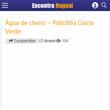
Encontra
Itaguaí
Cadastrar empresa
Fazer login
Água de cheiro – PátioMix Costa
Criar conta
Verde
Compartilhar
Avalie!
104