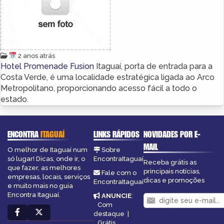
2 anos atrás
Hotel Promenade Fusion
Itaguaí, porta de entrada para a
Costa Verde, é uma localidade estratégica ligada ao Arco
Metropolitano, proporcionando acesso fácil a todo o
estado.
ENCONTRA
ITAGUAÍ
LINKS RÁPIDOS
NOVIDADES POR E-
MAIL
O melhor de Itaguaí num
Sobre
só lugar! Dicas, onde ir, o
EncontraItaguaí
Receba grátis as
que fazer, as melhores
principais notícias,
Fale com o
empresas, locais, serviços
dicas e promoções
EncontraItaguaí
e muito mais no guia
Encontra Itaguaí.
ANUNCIE
:
Com
destaque
|
Grátis