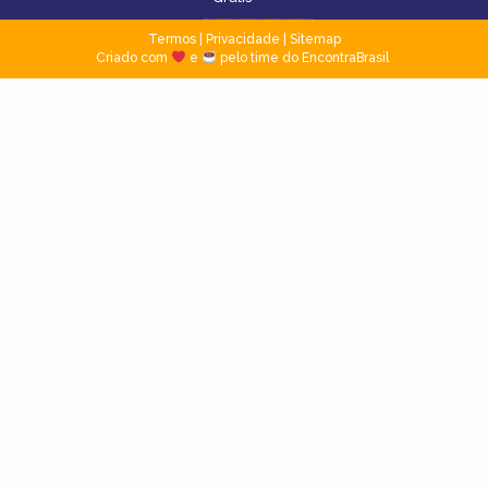
Termos
|
Privacidade
|
Sitemap
Criado com
e
pelo time do EncontraBrasil