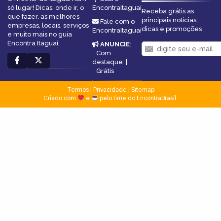
só lugar! Dicas, onde ir, o
EncontraItaguaí
Receba grátis as
que fazer, as melhores
principais notícias,
Fale com o
empresas, locais, serviços
dicas e promoções
EncontraItaguaí
e muito mais no guia
Encontra Itaguaí.
ANUNCIE
:
Com
destaque
|
Grátis
Termos
|
Privacidade
|
Sitemap
Criado com
e
pelo time do EncontraBrasil