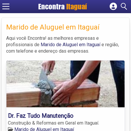
Encontra
Itaguaí
Cadastrar empresa
Fazer login
Marido de Aluguel em Itaguaí
Criar conta
Aqui você Encontra! as melhores empresas e
profissionais de
Marido de Aluguel em Itaguaí
e região,
com telefone e endereço das empresas.
Dr. Faz Tudo Manutenção
Construção & Reformas em Geral em Itaguaí.
Marido de Aluguel em Itaguaí