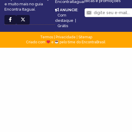
dicas e promoções
EncontraItaguaí
e muito mais no guia
Encontra Itaguaí.
ANUNCIE
:
Com
destaque
|
Grátis
Termos
|
Privacidade
|
Sitemap
Criado com
e
pelo time do EncontraBrasil