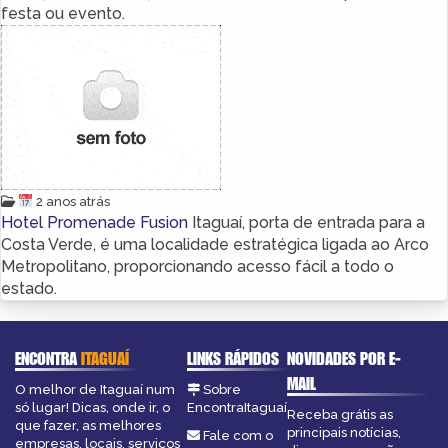
festa ou evento.
2 anos atrás
Hotel Promenade Fusion
Itaguaí, porta de entrada para a
Costa Verde, é uma localidade estratégica ligada ao Arco
Metropolitano, proporcionando acesso fácil a todo o
estado.
ENCONTRA
ITAGUAÍ
LINKS RÁPIDOS
NOVIDADES POR E-
MAIL
O melhor de Itaguaí num
Sobre
só lugar! Dicas, onde ir, o
EncontraItaguaí
Receba grátis as
que fazer, as melhores
principais notícias,
Fale com o
empresas, locais, serviços