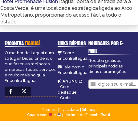
Hotel Promenade Fusion
Itaguaí, porta de entrada para a
Costa Verde, é uma localidade estratégica ligada ao Arco
Metropolitano, proporcionando acesso fácil a todo o
estado.
ENCONTRA
ITAGUAÍ
LINKS RÁPIDOS
NOVIDADES POR E-
MAIL
O melhor de Itaguaí num
Sobre
só lugar! Dicas, onde ir, o
EncontraItaguaí
Receba grátis as
que fazer, as melhores
principais notícias,
Fale com o
empresas, locais, serviços
dicas e promoções
EncontraItaguaí
e muito mais no guia
Encontra Itaguaí.
ANUNCIE
:
Com
destaque
|
Grátis
Termos
|
Privacidade
|
Sitemap
Criado com
e
pelo time do EncontraBrasil