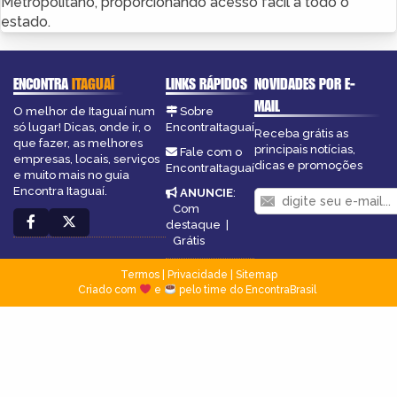
Metropolitano, proporcionando acesso fácil a todo o
estado.
ENCONTRA
ITAGUAÍ
LINKS RÁPIDOS
NOVIDADES POR E-
MAIL
O melhor de Itaguaí num
Sobre
só lugar! Dicas, onde ir, o
EncontraItaguaí
Receba grátis as
que fazer, as melhores
principais notícias,
Fale com o
empresas, locais, serviços
dicas e promoções
EncontraItaguaí
e muito mais no guia
Encontra Itaguaí.
ANUNCIE
:
Com
destaque
|
Grátis
Termos
|
Privacidade
|
Sitemap
Criado com
e
pelo time do EncontraBrasil