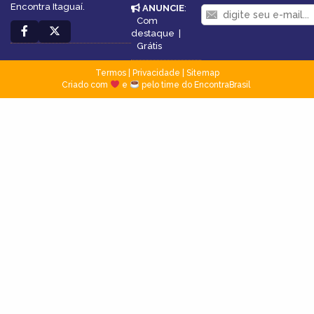
Encontra Itaguaí.
ANUNCIE
:
Com
destaque
|
Grátis
Termos
|
Privacidade
|
Sitemap
Criado com
e
pelo time do EncontraBrasil