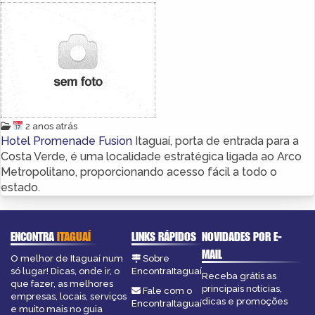
2 anos atrás
Hotel Promenade Fusion
Itaguaí, porta de entrada para a
Costa Verde, é uma localidade estratégica ligada ao Arco
Metropolitano, proporcionando acesso fácil a todo o
estado.
ENCONTRA
ITAGUAÍ
LINKS RÁPIDOS
NOVIDADES POR E-
MAIL
O melhor de Itaguaí num
Sobre
só lugar! Dicas, onde ir, o
EncontraItaguaí
Receba grátis as
que fazer, as melhores
principais notícias,
Fale com o
empresas, locais, serviços
dicas e promoções
EncontraItaguaí
e muito mais no guia