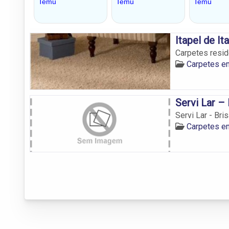
Itapel de I
Carpetes resid
Carpetes em
Servi Lar –
Servi Lar - Bri
Carpetes em