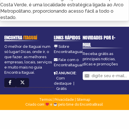
Costa Verde, é uma localidade estratégica ligada ao Arco
Metropolitano, proporcionando acesso fácil a todo o
estado.
ENCONTRA
ITAGUAÍ
LINKS RÁPIDOS
NOVIDADES POR E-
MAIL
O melhor de Itaguaí num
Sobre
só lugar! Dicas, onde ir, o
EncontraItaguaí
Receba grátis as
que fazer, as melhores
principais notícias,
Fale com o
empresas, locais, serviços
dicas e promoções
EncontraItaguaí
e muito mais no guia
Encontra Itaguaí.
ANUNCIE
:
Com
destaque
|
Grátis
Termos
|
Privacidade
|
Sitemap
Criado com
e
pelo time do EncontraBrasil