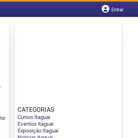
Entrar
Cadastrar empresa
Fazer login
Criar conta
s
CATEGORIAS
Cursos Itaguaí
tar
Eventos Itaguaí
Exposição Itaguaí
Notícias Itaguaí