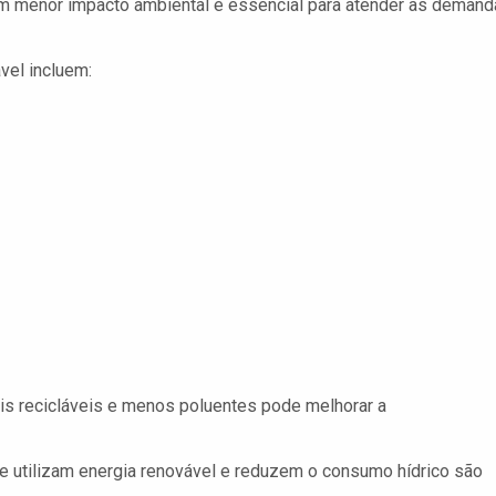
m menor impacto ambiental é essencial para atender às deman
vel incluem:
is recicláveis e menos poluentes pode melhorar a
 utilizam energia renovável e reduzem o consumo hídrico são