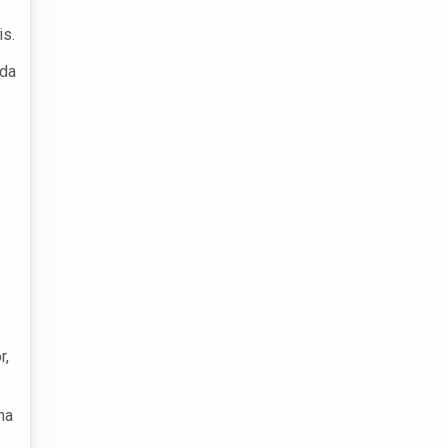
s.
 da
r,
ha