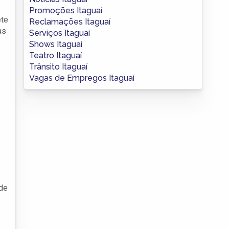
Promoções Itaguaí
ete
Reclamações Itaguaí
as
Serviços Itaguaí
Shows Itaguaí
Teatro Itaguaí
Trânsito Itaguaí
Vagas de Empregos Itaguaí
 de