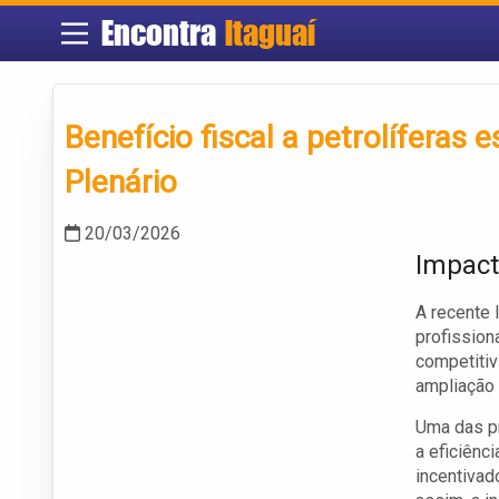
Encontra
Itaguaí
Benefício fiscal a petrolíferas 
Plenário
20/03/2026
Impact
A recente 
profission
competitiv
ampliação
Uma das pr
a eficiênc
incentivad