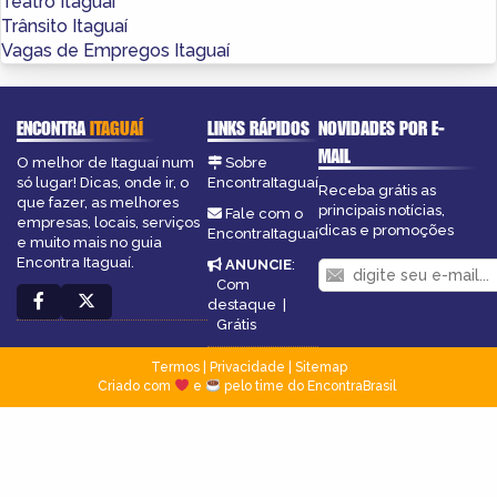
Teatro Itaguaí
Trânsito Itaguaí
Vagas de Empregos Itaguaí
ENCONTRA
ITAGUAÍ
LINKS RÁPIDOS
NOVIDADES POR E-
MAIL
O melhor de Itaguaí num
Sobre
só lugar! Dicas, onde ir, o
EncontraItaguaí
Receba grátis as
que fazer, as melhores
principais notícias,
Fale com o
empresas, locais, serviços
dicas e promoções
EncontraItaguaí
e muito mais no guia
Encontra Itaguaí.
ANUNCIE
:
Com
destaque
|
Grátis
Termos
|
Privacidade
|
Sitemap
Criado com
e
pelo time do EncontraBrasil