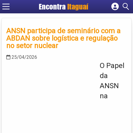
Encontra
Itaguaí
Cadastrar empresa
Fazer login
ANSN participa de seminário com a
Criar conta
ABDAN sobre logística e regulação
no setor nuclear
25/04/2026
O Papel
da
ANSN
na