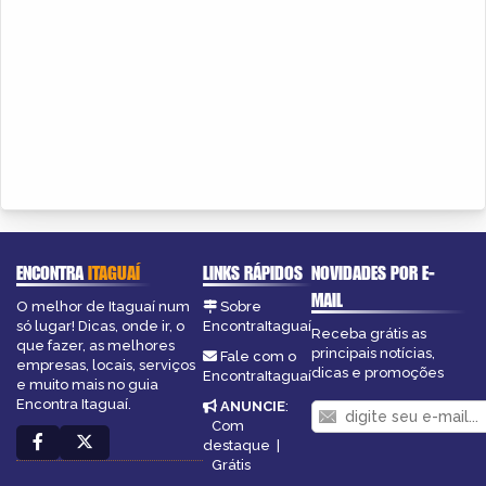
ENCONTRA
ITAGUAÍ
LINKS RÁPIDOS
NOVIDADES POR E-
MAIL
O melhor de Itaguaí num
Sobre
só lugar! Dicas, onde ir, o
EncontraItaguaí
Receba grátis as
que fazer, as melhores
principais notícias,
Fale com o
empresas, locais, serviços
dicas e promoções
EncontraItaguaí
e muito mais no guia
Encontra Itaguaí.
ANUNCIE
:
Com
destaque
|
Grátis