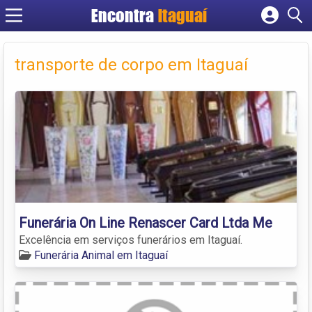
Encontra
Itaguaí
Cadastrar empresa
Fazer login
transporte de corpo em Itaguaí
Criar conta
Funerária On Line Renascer Card Ltda Me
Excelência em serviços funerários em Itaguaí.
Funerária Animal em Itaguaí