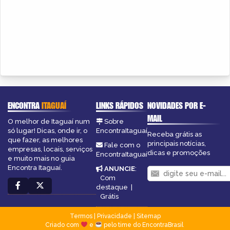
ENCONTRA
ITAGUAÍ
LINKS RÁPIDOS
NOVIDADES POR E-
MAIL
O melhor de Itaguaí num
Sobre
só lugar! Dicas, onde ir, o
EncontraItaguaí
Receba grátis as
que fazer, as melhores
principais notícias,
Fale com o
empresas, locais, serviços
dicas e promoções
EncontraItaguaí
e muito mais no guia
Encontra Itaguaí.
ANUNCIE
:
Com
destaque
|
Grátis
Termos
|
Privacidade
|
Sitemap
Criado com
e
pelo time do EncontraBrasil