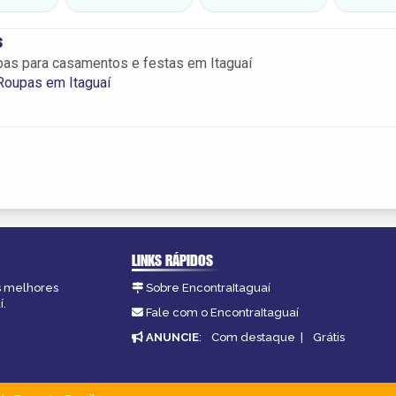
s
pas para casamentos e festas em Itaguaí
Roupas em Itaguaí
LINKS RÁPIDOS
as melhores
Sobre EncontraItaguaí
í.
Fale com o EncontraItaguaí
ANUNCIE
:
Com destaque
|
Grátis