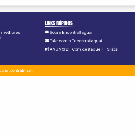
LINKS RÁPIDOS
as melhores
Sobre EncontraItaguaí
í.
Fale com o EncontraItaguaí
ANUNCIE
:
Com destaque
|
Grátis
do EncontraBrasil