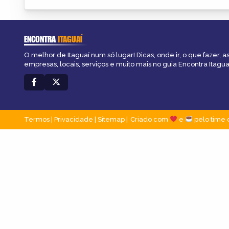
ENCONTRA
ITAGUAÍ
O melhor de Itaguaí num só lugar! Dicas, onde ir, o que fazer, 
empresas, locais, serviços e muito mais no guia Encontra Itagua
Termos
|
Privacidade
|
Sitemap
Criado com
e
pelo time 