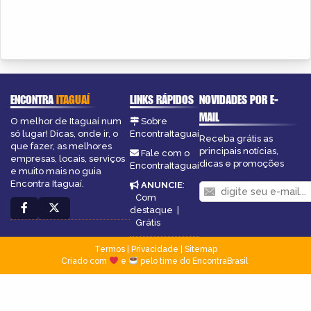
ENCONTRA
ITAGUAÍ
LINKS RÁPIDOS
NOVIDADES POR E-
MAIL
O melhor de Itaguaí num
Sobre
só lugar! Dicas, onde ir, o
EncontraItaguaí
Receba grátis as
que fazer, as melhores
principais notícias,
Fale com o
empresas, locais, serviços
dicas e promoções
EncontraItaguaí
e muito mais no guia
Encontra Itaguaí.
ANUNCIE
:
Com
destaque
|
Grátis
Termos
|
Privacidade
|
Sitemap
Criado com
e
pelo time do EncontraBrasil