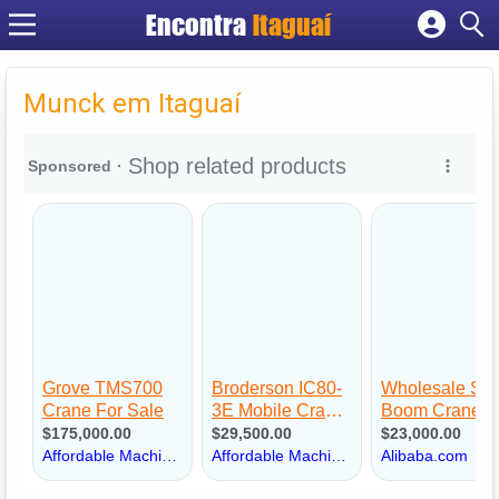
Encontra
Itaguaí
Cadastrar empresa
Fazer login
Munck em Itaguaí
Criar conta