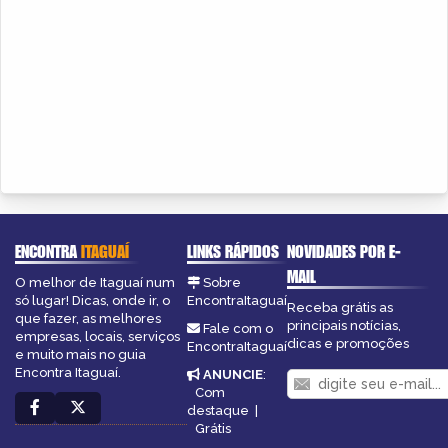
ENCONTRA
ITAGUAÍ
LINKS RÁPIDOS
NOVIDADES POR E-
MAIL
O melhor de Itaguaí num
Sobre
só lugar! Dicas, onde ir, o
EncontraItaguaí
Receba grátis as
que fazer, as melhores
principais notícias,
Fale com o
empresas, locais, serviços
dicas e promoções
EncontraItaguaí
e muito mais no guia
Encontra Itaguaí.
ANUNCIE
:
Com
destaque
|
Grátis