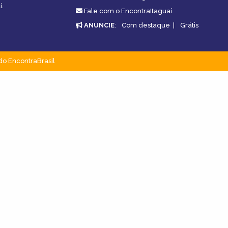
í.
Fale com o EncontraItaguaí
ANUNCIE
:
Com destaque
|
Grátis
do EncontraBrasil