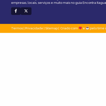
empresas, locais, serviços e muito mais no guia Encontra Itagua
Termos
|
Privacidade
|
Sitemap
Criado com
e
pelo time 