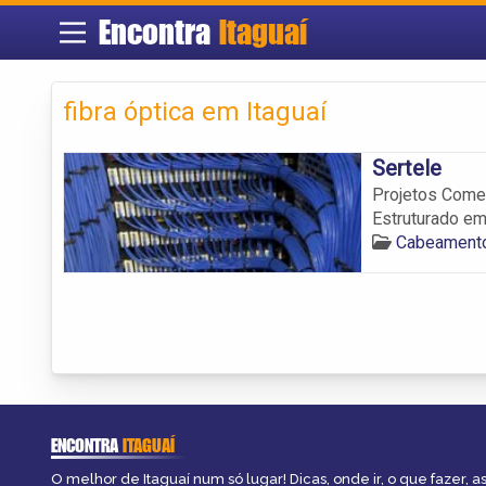
Encontra
Itaguaí
fibra óptica em Itaguaí
Sertele
Projetos Comer
Estruturado em 
Cabeamento 
ENCONTRA
ITAGUAÍ
O melhor de Itaguaí num só lugar! Dicas, onde ir, o que fazer, 