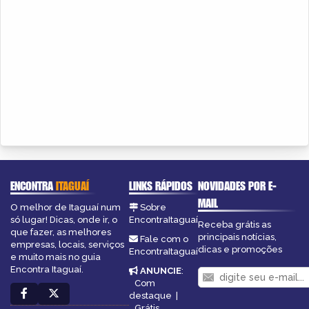
ENCONTRA
ITAGUAÍ
LINKS RÁPIDOS
NOVIDADES POR E-
MAIL
O melhor de Itaguaí num
Sobre
só lugar! Dicas, onde ir, o
EncontraItaguaí
Receba grátis as
que fazer, as melhores
principais notícias,
Fale com o
empresas, locais, serviços
dicas e promoções
EncontraItaguaí
e muito mais no guia
Encontra Itaguaí.
ANUNCIE
:
Com
destaque
|
Grátis