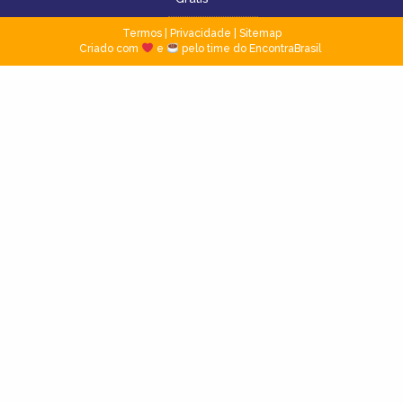
Termos
|
Privacidade
|
Sitemap
Criado com
e
pelo time do EncontraBrasil