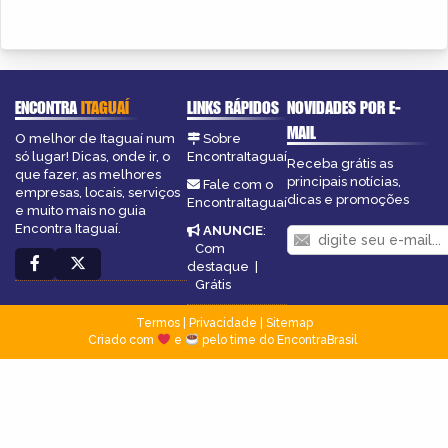
ENCONTRA
ITAGUAÍ
LINKS RÁPIDOS
NOVIDADES POR E-
MAIL
O melhor de Itaguaí num
Sobre
só lugar! Dicas, onde ir, o
EncontraItaguaí
Receba grátis as
que fazer, as melhores
principais notícias,
Fale com o
empresas, locais, serviços
dicas e promoções
EncontraItaguaí
e muito mais no guia
Encontra Itaguaí.
ANUNCIE
:
Com
destaque
|
Grátis
Termos
|
Privacidade
|
Sitemap
Criado com
e
pelo time do EncontraBrasil