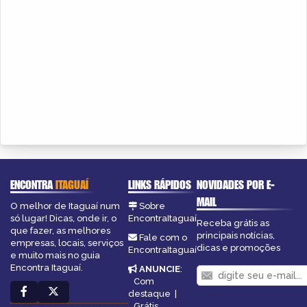
ENCONTRA
ITAGUAÍ
LINKS RÁPIDOS
NOVIDADES POR E-
MAIL
O melhor de Itaguaí num
Sobre
só lugar! Dicas, onde ir, o
EncontraItaguaí
Receba grátis as
que fazer, as melhores
principais notícias,
Fale com o
empresas, locais, serviços
dicas e promoções
EncontraItaguaí
e muito mais no guia
Encontra Itaguaí.
ANUNCIE
:
Com
destaque
|
Grátis