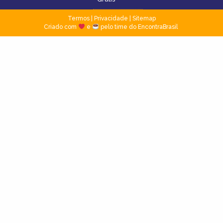
Termos
|
Privacidade
|
Sitemap
Criado com
e
pelo time do EncontraBrasil