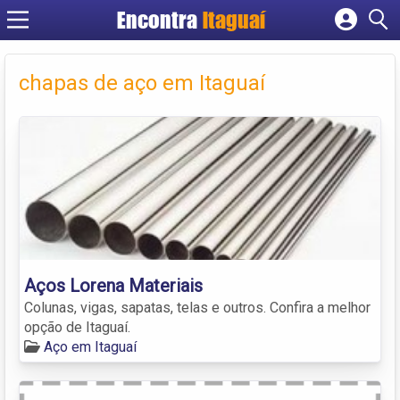
Encontra
Itaguaí
Cadastrar empresa
Fazer login
chapas de aço em Itaguaí
Criar conta
Aços Lorena Materiais
Colunas, vigas, sapatas, telas e outros. Confira a melhor
opção de Itaguaí.
Aço em Itaguaí