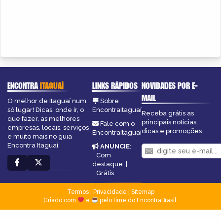
ENCONTRA
ITAGUAÍ
LINKS RÁPIDOS
NOVIDADES POR E-
MAIL
O melhor de Itaguaí num
Sobre
só lugar! Dicas, onde ir, o
EncontraItaguaí
Receba grátis as
que fazer, as melhores
principais notícias,
Fale com o
empresas, locais, serviços
dicas e promoções
EncontraItaguaí
e muito mais no guia
Encontra Itaguaí.
ANUNCIE
:
Com
destaque
|
Grátis
Termos
|
Privacidade
|
Sitemap
Criado com
e
pelo time do EncontraBrasil