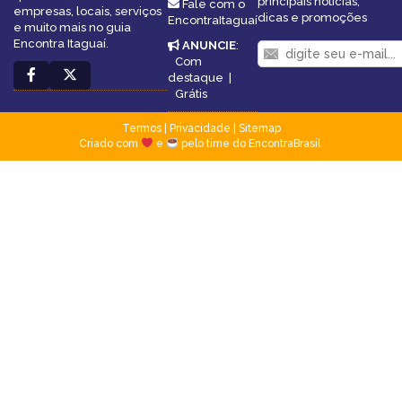
principais notícias,
Fale com o
empresas, locais, serviços
dicas e promoções
EncontraItaguaí
e muito mais no guia
Encontra Itaguaí.
ANUNCIE
:
Com
destaque
|
Grátis
Termos
|
Privacidade
|
Sitemap
Criado com
e
pelo time do EncontraBrasil