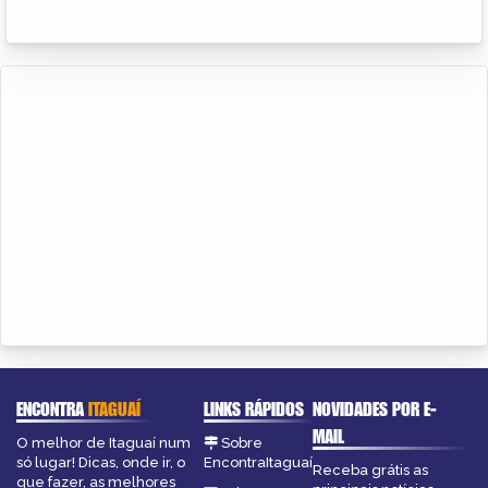
ENCONTRA
ITAGUAÍ
LINKS RÁPIDOS
NOVIDADES POR E-
MAIL
O melhor de Itaguaí num
Sobre
só lugar! Dicas, onde ir, o
EncontraItaguaí
Receba grátis as
que fazer, as melhores