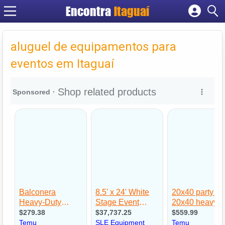
Encontra
Itaguaí
Cadastrar empresa
Fazer login
aluguel de equipamentos para
Criar conta
eventos em Itaguaí