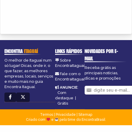
ENCONTRA
ITAGUAÍ
LINKS RÁPIDOS
NOVIDADES POR E-
MAIL
O melhor de Itaguaí num
Sobre
só lugar! Dicas, onde ir, o
EncontraItaguaí
Receba grátis as
que fazer, as melhores
principais notícias,
Fale com o
empresas, locais, serviços
dicas e promoções
EncontraItaguaí
e muito mais no guia
Encontra Itaguaí.
ANUNCIE
:
Com
destaque
|
Grátis
Termos
|
Privacidade
|
Sitemap
Criado com
e
pelo time do EncontraBrasil