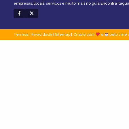
empresas, locais, serviços e muito mais no guia Encontra Itagua
Termos
|
Privacidade
|
Sitemap
Criado com
e
pelo time 