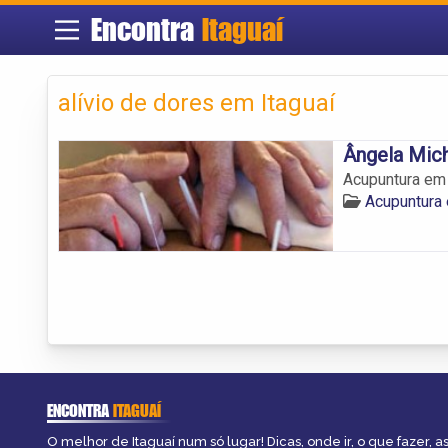
Encontra
Itaguaí
alívio de dores em Itaguaí
Ângela Mic
Acupuntura em I
Acupuntura 
ENCONTRA
ITAGUAÍ
O melhor de Itaguaí num só lugar! Dicas, onde ir, o que fazer, 