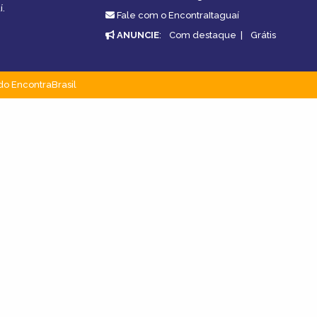
í.
Fale com o EncontraItaguaí
ANUNCIE
:
Com destaque
|
Grátis
do EncontraBrasil